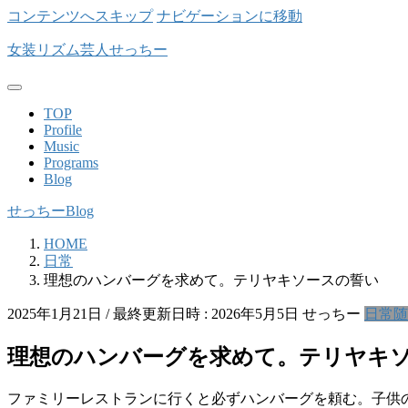
コンテンツへスキップ
ナビゲーションに移動
女装リズム芸人せっちー
TOP
Profile
Music
Programs
Blog
せっちーBlog
HOME
日常
理想のハンバーグを求めて。テリヤキソースの誓い
2025年1月21日
/ 最終更新日時 :
2026年5月5日
せっちー
日常
随
理想のハンバーグを求めて。テリヤキ
ファミリーレストランに行くと必ずハンバーグを頼む。子供