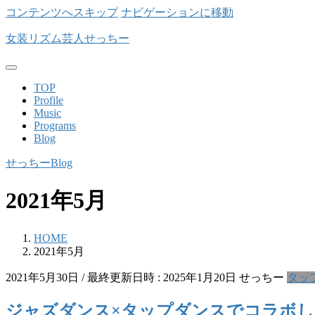
コンテンツへスキップ
ナビゲーションに移動
女装リズム芸人せっちー
TOP
Profile
Music
Programs
Blog
せっちーBlog
2021年5月
HOME
2021年5月
2021年5月30日
/ 最終更新日時 :
2025年1月20日
せっちー
タッ
ジャズダンス×タップダンスでコラボ