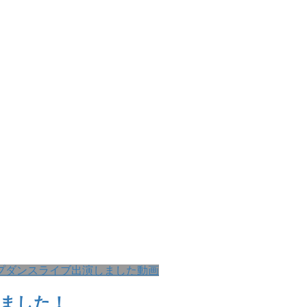
プダンス
ライブ出演しました
動画
しました！