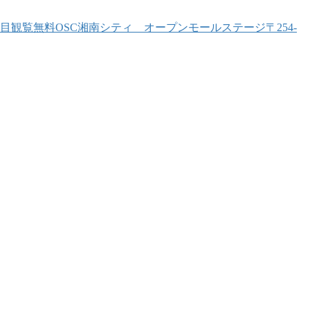
00(2回目観覧無料OSC湘南シティ オープンモールステージ〒254-