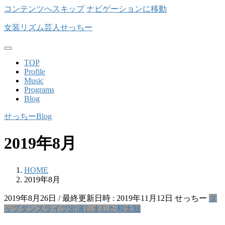
コンテンツへスキップ
ナビゲーションに移動
女装リズム芸人せっちー
TOP
Profile
Music
Programs
Blog
せっちーBlog
2019年8月
HOME
2019年8月
2019年8月26日
/ 最終更新日時 :
2019年11月12日
せっちー
タ
ップダンス
ライブ出演しました
和太鼓