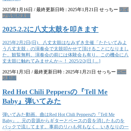
2025年1月16日
/ 最終更新日時 :
2025年1月21日
せっちー
ライ
ブ告知
和太鼓
2025.2.2に八丈太鼓を叩きます
2025年2月2日(日)、八丈太鼓はなみずき主催「たたいてみよ
う八丈太鼓」の演奏会で太鼓叩かせて頂けることになりまし
た。観覧無料。演奏会の前には体験会も有り。この機会に八
丈太鼓に触れてみませんか～！ 2025/2/2(日 […]
2025年1月3日
/ 最終更新日時 :
2025年1月21日
せっちー
ベー
ス
動画
Red Hot Chili Peppersの『Tell Me
Baby』弾いてみた
弾いてみた動画。曲はRed Hot Chili Peppersの『Tell Me
Baby』。元の音源からギターとベースの音を消したものを
バックで流してます。事前のリハも何もなく、いきなりの一