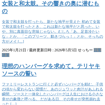
女装と和太鼓。その響きの奥に潜むも
の
女装で和太鼓を打ったら、新たな地平が見えた 初めて女装
で和太鼓を打ったとき、これは新たな地平だと思った。い
や、別に真面目な意味じゃない。むしろ「あ、足首冷たい
な」とか、「このプリーツ、動きづらっ！」とか、そっちの
方がメイ […]
2025年1月21日
/ 最終更新日時 :
2026年5月5日
せっちー
日常
随筆
理想のハンバーグを求めて。テリヤキ
ソースの誓い
ファミリーレストランに行くと必ずハンバーグを頼む。子供
の頃から変わらない習慣だ。あのジュワッと肉汁があふれる
瞬間、ソースと一体化したハンバーグは人生における小さな
幸せの象徴と呼べる。 だがある日、その幸せが突然崩れ去
った […]