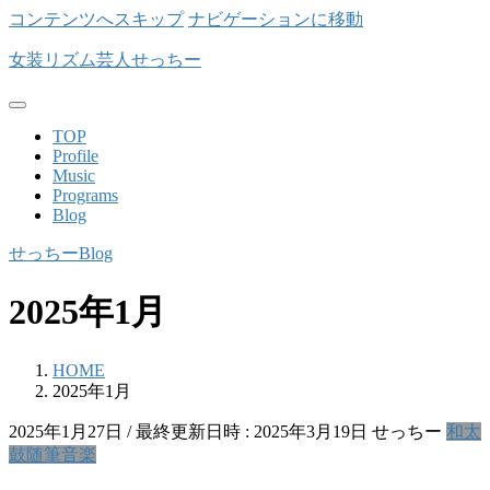
コンテンツへスキップ
ナビゲーションに移動
女装リズム芸人せっちー
TOP
Profile
Music
Programs
Blog
せっちーBlog
2025年1月
HOME
2025年1月
2025年1月27日
/ 最終更新日時 :
2025年3月19日
せっちー
和太
鼓
随筆
音楽