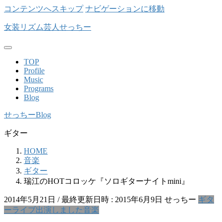
コンテンツへスキップ
ナビゲーションに移動
女装リズム芸人せっちー
TOP
Profile
Music
Programs
Blog
せっちーBlog
ギター
HOME
音楽
ギター
瑞江のHOTコロッケ『ソロギターナイトmini』
2014年5月21日
/ 最終更新日時 :
2015年6月9日
せっちー
ギタ
ー
ライブ出演しました
音楽