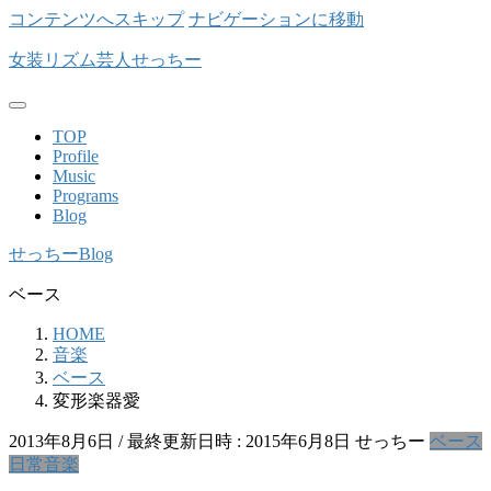
コンテンツへスキップ
ナビゲーションに移動
女装リズム芸人せっちー
TOP
Profile
Music
Programs
Blog
せっちーBlog
ベース
HOME
音楽
ベース
変形楽器愛
2013年8月6日
/ 最終更新日時 :
2015年6月8日
せっちー
ベース
日常
音楽