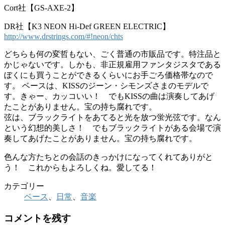
Cort社【GS-AXE-2】
DR社【K3 NEON Hi-Def GREEN ELECTRIC】
http://www.drstrings.com/#!neon/chts
どちらも何の変哲もない、ごく普通の市販品です。特注品と
かじゃないです。しかも、非正規雇用ファンタジスタである
ぼくにも買うことができるくらいにお手ごろ価格帯なので
す。 ベースは、KISSのジーン・シモンズさまのモデルで
す。きゃー、カッコいい！ でもKISSの曲は演奏してあげ
たことがありません。宝の持ち腐れです。
弦は、ブラックライトをあてると光を放つ蛍光弦です。なん
という幻想的美しさ！ でもブラックライトがある会場で演
奏してあげたことがありません。宝の持ち腐れです。
色んな方たちとの会話のきっかけになってくれてありがと
う！ これからもよろしくね。愛してる！
カテゴリー
ベース
、
日常
、
音楽
コメントを残す