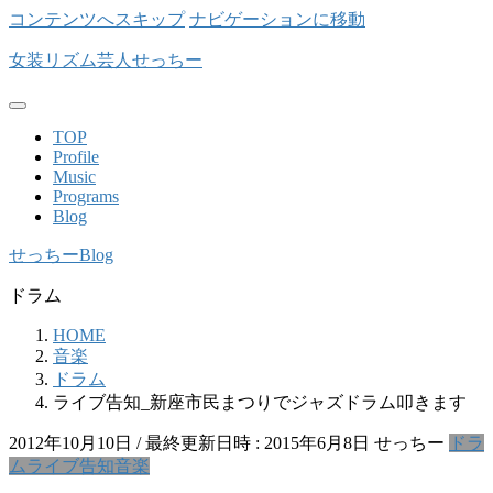
コンテンツへスキップ
ナビゲーションに移動
女装リズム芸人せっちー
TOP
Profile
Music
Programs
Blog
せっちーBlog
ドラム
HOME
音楽
ドラム
ライブ告知_新座市民まつりでジャズドラム叩きます
2012年10月10日
/ 最終更新日時 :
2015年6月8日
せっちー
ドラ
ム
ライブ告知
音楽