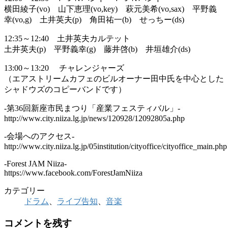
横田綾子(vo) 山下恵理(vo,key) 萩元美希(vo,sax) 平野義
幸(vo,g) 土井英夫(p) 角田祐一(b) せっちー(ds)
12:35～12:40 土井英夫カルテット
土井英夫(p) 平野義幸(g) 藤井啓(b) 井垣雄介(ds)
13:00～13:20 チャレンジャーズ
（エアストリームカフェのビルオーナー田中氏を中心とした
シャドウズのコピーバンドです）
-第36回新座市民まつり「産業フェスティバル」-
http://www.city.niiza.lg.jp/news/120928/12092805a.php
-会場へのアクセス-
http://www.city.niiza.lg.jp/05institution/cityoffice/cityoffice_main.php
-Forest JAM Niiza-
https://www.facebook.com/ForestJamNiiza
カテゴリー
ドラム
、
ライブ告知
、
音楽
コメントを残す