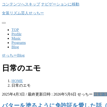
コンテンツへスキップ
ナビゲーションに移動
女装リズム芸人せっちー
TOP
Profile
Music
Programs
Blog
せっちーBlog
日常のエモ
HOME
日常のエモ
2025年4月3日
/ 最終更新日時 :
2026年5月6日
せっちー
日常
随
バターを塗るように免許証を愛した話