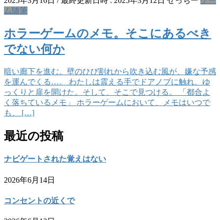
2025年3月16日
/ 最終更新日時 :
2025年3月12日
せっちー
ゲー
ム
随筆
ホラーゲームのメモ。そこにあるべき
でない何か
暗い廊下を進む。壁のひび割れから吹き込む風が、嫌な予感
を運んでくる…。 わたしは震える手でドアノブに触れ、ゆ
っくりと扉を開けた。そして、そこで見つける。 「都合よ
く落ちているメモ」 ホラーゲームにおいて、メモはいつで
も、 […]
最近の投稿
ナビゲートされた覚えはない
2026年6月14日
コンセントの近くで