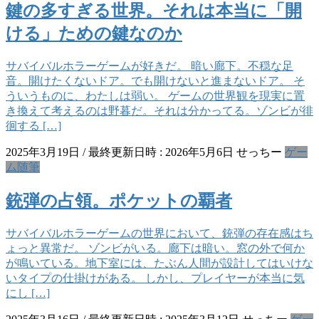
鍵の多すぎる世界。それは本当に「開
ける」ための鍵なのか
サバイバルホラーゲームが好きだ。 暗い廊下。不穏な足
音。開けたくないドア。でも開けないと進まないドア。 そ
ういうものに、わたしは弱い。 ゲームの世界観を現実に置
き換えて考えるのは野暮だ。それは分かってる。ゾンビが徘
徊する […]
2025年3月19日
/ 最終更新日時 :
2026年5月6日
せっちー
ゲー
ム
随筆
銃弾の占領。ポケットの覇者
サバイバルホラーゲームの世界において、銃弾の存在感はち
ょっと異常だ。 ゾンビがいる。廊下は暗い。窓の外で何か
が鳴いている。地下室には、たぶん人間が設計してはいけな
いタイプの仕掛けがある。 しかし、プレイヤーが本当に気
にし […]