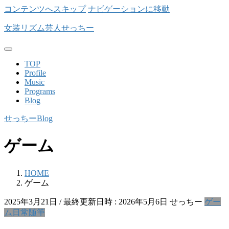
コンテンツへスキップ
ナビゲーションに移動
女装リズム芸人せっちー
TOP
Profile
Music
Programs
Blog
せっちーBlog
ゲーム
HOME
ゲーム
2025年3月21日
/ 最終更新日時 :
2026年5月6日
せっちー
ゲー
ム
日常
随筆