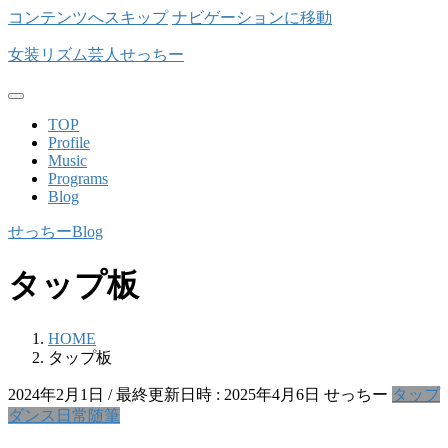
コンテンツへスキップ
ナビゲーションに移動
女装リズム芸人せっちー
TOP
Profile
Music
Programs
Blog
せっちーBlog
タップ板
HOME
タップ板
2024年2月1日
/ 最終更新日時 :
2025年4月6日
せっちー
タップ
ダンス
日常
随筆