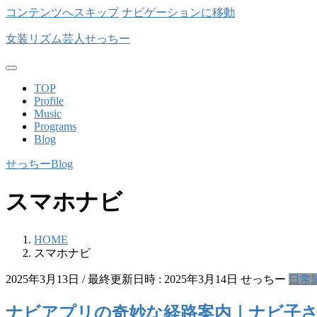
コンテンツへスキップ
ナビゲーションに移動
女装リズム芸人せっちー
TOP
Profile
Music
Programs
Blog
せっちーBlog
スマホナビ
HOME
スマホナビ
2025年3月13日
/ 最終更新日時 :
2025年3月14日
せっちー
日常
ナビアプリの奇妙な経路案内｜ナビ子