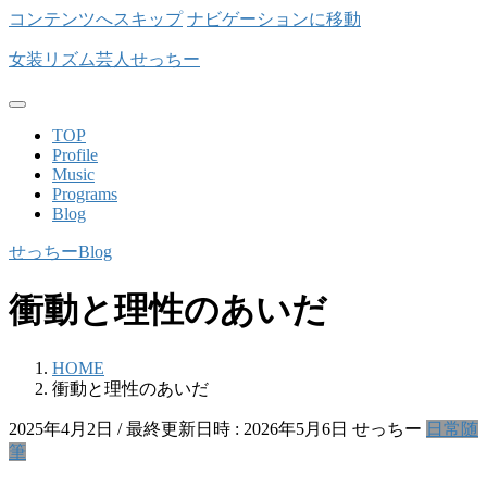
コンテンツへスキップ
ナビゲーションに移動
女装リズム芸人せっちー
TOP
Profile
Music
Programs
Blog
せっちーBlog
衝動と理性のあいだ
HOME
衝動と理性のあいだ
2025年4月2日
/ 最終更新日時 :
2026年5月6日
せっちー
日常
随
筆