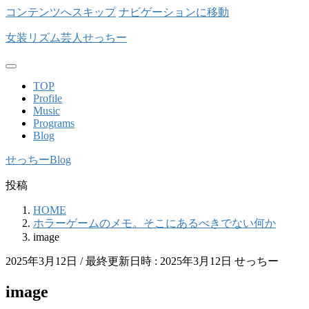
コンテンツへスキップ
ナビゲーションに移動
女装リズム芸人せっちー
TOP
Profile
Music
Programs
Blog
せっちーBlog
投稿
HOME
ホラーゲームのメモ。そこにあるべきでない何か
image
2025年3月12日
/ 最終更新日時 :
2025年3月12日
せっちー
image