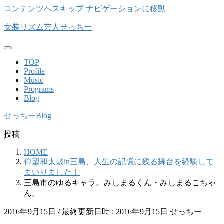
コンテンツへスキップ
ナビゲーションに移動
女装リズム芸人せっちー
TOP
Profile
Music
Programs
Blog
せっちーBlog
投稿
HOME
仰望和太鼓in三島、人生の記憶に残る舞台を経験して
まいりました！
三島市のゆるキャラ。みしまるくん・みしまるこちゃ
ん。
2016年9月15日
/ 最終更新日時 :
2016年9月15日
せっちー