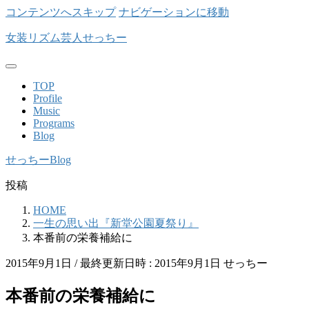
コンテンツへスキップ
ナビゲーションに移動
女装リズム芸人せっちー
TOP
Profile
Music
Programs
Blog
せっちーBlog
投稿
HOME
一生の思い出『新堂公園夏祭り』
本番前の栄養補給に
2015年9月1日
/ 最終更新日時 :
2015年9月1日
せっちー
本番前の栄養補給に