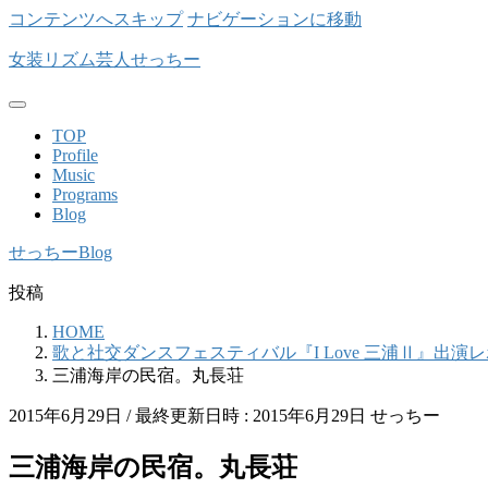
コンテンツへスキップ
ナビゲーションに移動
女装リズム芸人せっちー
TOP
Profile
Music
Programs
Blog
せっちーBlog
投稿
HOME
歌と社交ダンスフェスティバル『I Love 三浦Ⅱ』出演
三浦海岸の民宿。丸長荘
2015年6月29日
/ 最終更新日時 :
2015年6月29日
せっちー
三浦海岸の民宿。丸長荘